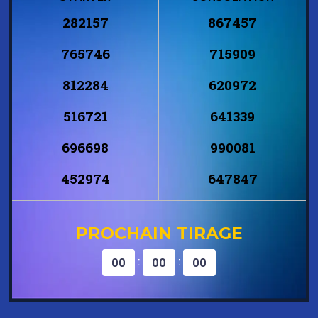
282157
867457
765746
715909
812284
620972
516721
641339
696698
990081
452974
647847
PROCHAIN TIRAGE
:
:
00
00
00