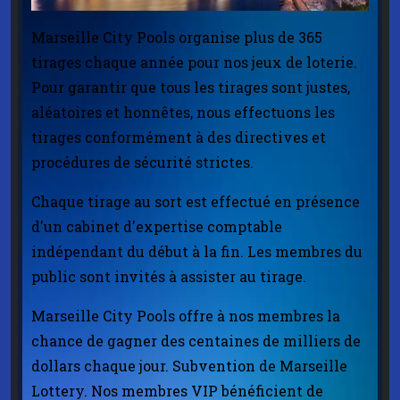
Marseille City Pools organise plus de 365
tirages chaque année pour nos jeux de loterie.
Pour garantir que tous les tirages sont justes,
aléatoires et honnêtes, nous effectuons les
tirages conformément à des directives et
procédures de sécurité strictes.
Chaque tirage au sort est effectué en présence
d'un cabinet d'expertise comptable
indépendant du début à la fin. Les membres du
public sont invités à assister au tirage.
Marseille City Pools offre à nos membres la
chance de gagner des centaines de milliers de
dollars chaque jour. Subvention de Marseille
Lottery. Nos membres VIP bénéficient de